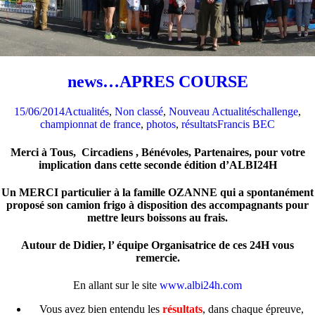
news…APRES COURSE
15/06/2014
Actualités
,
Non classé
,
Nouveau Actualités
challenge
,
championnat de france
,
photos
,
résultats
Francis BEC
Merci à Tous, Circadiens , Bénévoles, Partenaires, pour votre
implication dans cette seconde édition d’ALBI24H
Un MERCI particulier à la famille OZANNE qui a spontanément
proposé son camion frigo à disposition des accompagnants pour
mettre leurs boissons au frais.
Autour de Didier, l’ équipe Organisatrice de ces 24H vous
remercie.
En allant sur le site
www.albi24h.com
Vous avez bien entendu les
résultats
, dans chaque épreuve,