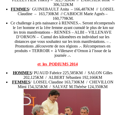
306,522KM
FEMMES
/ GUINEBAULT Anita – 166,487KM // LOISEL
Claudine – 163,730KM // CABIOCH Marie Agnés –
160,779KM.
Ce challenge à pris naissance à RENNES.-. Seront récompensés
le 1er homme et la 1ére femme ayant cumulé le plus de km sur
les trois manifestations – RENNES – ALBI – VILLENAVE
D’ORNON – Cumul des kilomètres en individuel sur les
distances que vous souhaitez sur les trois manifestations. – .
Promotions ,découverte de nos régions .-. Récompenses en
produits « TERROIR » à Villenave d’Ornon à l’issue de la
journée .-.
et les PODIUMS 2014
HOMMES
/ PUAUD Fabrice 225,585KM / SALON Gilles
202,125KM / ALBERT Sébastien 192,166KM
FEMMES
/ LOISEL Claudine 163,730KM / CHEVILLON
Mimi 154,325KM / SALVAT M.Thérése 124,350KM