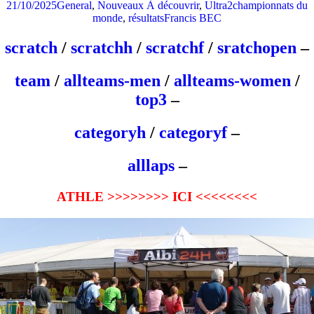
21/10/2025
General
,
Nouveaux À découvrir
,
Ultra2
championnats du
monde
,
résultats
Francis BEC
scratch
/
scratchh
/
scratchf
/
sratchopen
–
team
/
allteams-men
/
allteams-women
/
top3
–
categoryh
/
categoryf
–
alllaps
–
ATHLE >>>>>>>> ICI <<<<<<<<