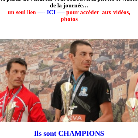
de la journée…
un seul lien
—- ICI —-
pour accéder aux vidéos,
photos
Ils sont CHAMPIONS