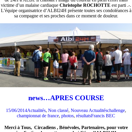
victime d’un malaise cardiaque
Christophe ROCHOTTE
est parti .-.
L’équipe organisatrice d’ALBI24H présente toutes ses condoléances à
sa compagne et ses proches dans ce moment de douleur.
news…APRES COURSE
15/06/2014
Actualités
,
Non classé
,
Nouveau Actualités
challenge
,
championnat de france
,
photos
,
résultats
Francis BEC
Merci à Tous, Circadiens , Bénévoles, Partenaires, pour votre