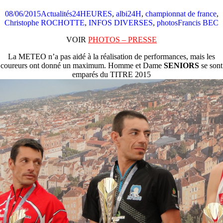
08/06/2015
Actualités
24HEURES
,
albi24H
,
championnat de france
,
Christophe ROCHOTTE
,
INFOS DIVERSES
,
photos
Francis BEC
VOIR
PHOTOS – PRESSE
La METEO n’a pas aidé à la réalisation de performances, mais les
coureurs ont donné un maximum. Homme et Dame
SENIORS
se sont
emparés du TITRE 2015