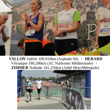
VALLON
Valérie 189,910km (Asphalte 94) /
HERARD
Véronique 189,286km (AC Narbonne Méditerranée) /
ZIMMER
Nathalie 181,256km (Athlé Metz/Métropole)