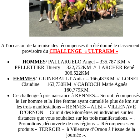
A l’occasion de la remise des récompenses il a été donné le classement
provisoire du
CHALLENGE « ULTRAKM »
HOMMES
/ PALLARUELO Angel – 335,787 KM //
PELLETTIER Thierry – 322,752KM // LARCHER René –
306,522KM
FEMMES
/ GUINEBAULT Anita – 166,487KM // LOISEL
Claudine – 163,730KM // CABIOCH Marie Agnés –
160,779KM.
Ce challenge à pris naissance à RENNES.-. Seront récompensés
le 1er homme et la 1ére femme ayant cumulé le plus de km sur
les trois manifestations – RENNES – ALBI – VILLENAVE
D’ORNON – Cumul des kilomètres en individuel sur les
distances que vous souhaitez sur les trois manifestations. – .
Promotions ,découverte de nos régions .-. Récompenses en
produits « TERROIR » à Villenave d’Ornon à l’issue de la
journée .-.