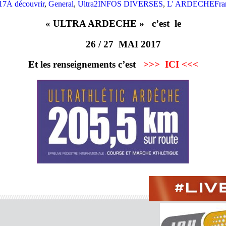
17
À découvrir
,
General
,
Ultra2
INFOS DIVERSES
,
L' ARDECHE
Fra
« ULTRA ARDECHE » c’est le
26 / 27 MAI 2017
Et les renseignements c’est
>>> ICI <<<