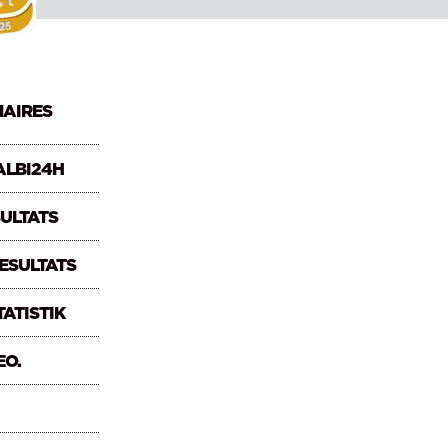
NAIRES
ALBI24H
SULTATS
ESULTATS
STATISTIK
EO.