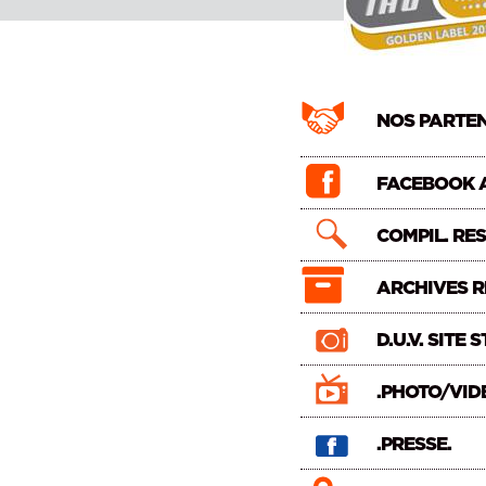
NOS PARTE
FACEBOOK 
COMPIL. RE
ARCHIVES R
D.U.V. SITE 
.PHOTO/VID
.PRESSE.