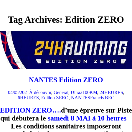
Tag Archives: Edition ZERO
NANTES Edition ZERO
04/05/2021
À découvrir
,
General
,
Ultra2
100KM
,
24HEURES
,
6HEURES
,
Edition ZERO
,
NANTES
Francis BEC
EDITION ZERO….
d’une épreuve sur Piste
qui débutera le
samedi 8 MAI à 10 heures
–
Les conditions sanitaires imposeront