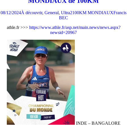
MONDIAUX de 100KM
08/12/2024
À découvrir
,
General
,
Ultra2
100KM MONDIAUX
Francis
BEC
athle.fr >>>
https://www.athle.fr/asp.net/main.news/news.aspx?
newsid=20967
INDE – BANGALORE