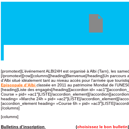
[promotext]L’événement ALBI24H est organisé à Albi (Tarn), les samed
[/promotext][row][columns][heading]Bienvenue[/heading]Un parcours 
d’Albi situé idéalement tant au niveau accès pour l’arrivée que touristi
Episcopale d’Albi
classée en 2011 au patrimoine Mondial de l’UNES
[heading]Liste des engagés[/heading][accordion id= »ac1″][accordio
Course » pid= »ac1″]
LISTE
[/accordion_element][/accordion][accordio
heading= »Marche 24h » pid= »ac2″]
LISTE
[/accordion_element][/acco
[accordion_element heading= »Course 6h » pid= »ac3″]
LISTE
[/accord
[/columns]
[columns]
Bulletins d’inscription
(
choisissez le bon bulletin