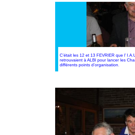
C’était les 12 et 13 FEVRIER que l’ I.A.U
retrouvaient à ALBI pour lancer les C
différents points d’organisation.