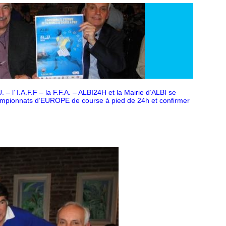
. – l’ I.A.F.F – la F.F.A. – ALBI24H et la Mairie d’ALBI se
hampionnats d’EUROPE de course à pied de 24h et confirmer