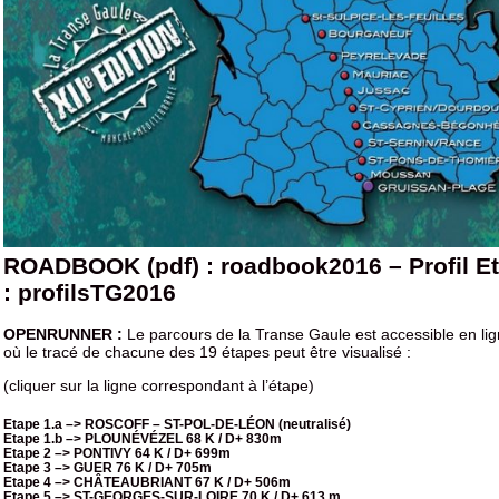
ROADBOOK (pdf) :
roadbook2016
–
Profil E
:
profilsTG2016
OPENRUNNER :
Le parcours de la Transe Gaule est accessible en lig
où le tracé de chacune des 19 étapes peut être visualisé :
(cliquer sur la ligne correspondant à l’étape)
Etape 1.a –> ROSCOFF – ST-POL-DE-LÉON
(neutralisé)
Etape 1.b –> PLOUNÉVÉZEL 68 K / D+ 830m
Etape 2 –> PONTIVY 64 K / D+ 699m
Etape 3 –> GUER 76 K / D+ 705m
Etape 4 –> CHÂTEAUBRIANT 67 K / D+ 506m
Etape 5 –> ST-GEORGES-SUR-LOIRE 70 K / D+ 613 m