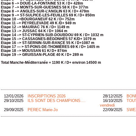
Etape 6 –> DOUÉ-LA-FONTAINE 53 K / D+ 428m
Etape 7 –> MONTS-SUR-GUESNES 58 K / D+ 377m
Etape 8 –> ANGLES-SUR-L’ANGLIN 63 K / D+ 479m
Etape 9 –> ST-SULPICE-LES-FEUILLES 69 K / D+ 850m
Etape 10 –>BOURGANEUF 62 K / D+ 752m
Etape 11 –> PEYRELEVADE 49 K /D+ 949 m
Etape 12 –> MAURIAC 76 K / D+ 1149 m
Etape 13 –> JUSSAC 64 K / D+ 1064 m
Etape 14 –> ST-CYPRIEN-SUR-DOURDOU 69 K / D+ 1032 m
Etape 15 –> CASSAGNES-BÉGONHÈS 57 K/D+ 1079 m
Etape 16 –> ST-SERNIN-SUR-RANCE 55 K / D+1087 m
Etape 17 — > ST-PONS-DE-THOMIÈRES 69 K / D+ 1405 m
Etape 18 –> MOUSSAN 61 K/ D+ 874m
Etape 19 –> GRUISSAN-PLAGE 40 K / D+ 289 m
Total Manche-Méditerranée = 1190 K / D+ environ 14500 m
12/01/2026
INSCRIPTIONS 2026
28/12/2025
BON
29/10/2025
ILS SONT DES CHAMPIONS….
16/10/2025
TOUT
vendredi
29/09/2025
PEREC Marie-Jo
22/09/2025
SWEA