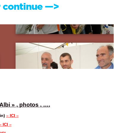
r continue —>
lbi » , photos , ….
in)
– ICI –
– ICI –