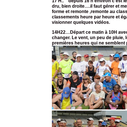
17 H.. depuis 16 h environ c’est le 
dru, bien droite….il faut gérer et 
forme et remonte ,remonte au class
classements heure par heure et ég
visionner quelques vidéos.
14H22…Départ ce matin à 10H avec u
changer. Le vent, un peu de pluie, l
premières heures qui ne semblent 