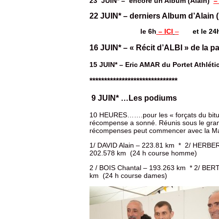
23 JUIN* – encore un Album (Alain)
–
22 JUIN* – derniers Album d’Alain 
le 6h
– ICI
–
et le 24
16 JUIN* – « Récit d’ALBI » de la 
15 JUIN* – Eric AMAR du Portet Athlét
******************************
9 JUIN* …Les podiums
10 HEURES…….pour les « forçats du bitume 
récompense a sonné. Réunis sous le grand
récompenses peut commencer avec la Mar
1/ DAVID Alain – 223.81 km * 2/ HERBER
202.578 km (24 h course homme)
2 / BOIS Chantal – 193.263 km * 2/ BER
km (24 h course dames)