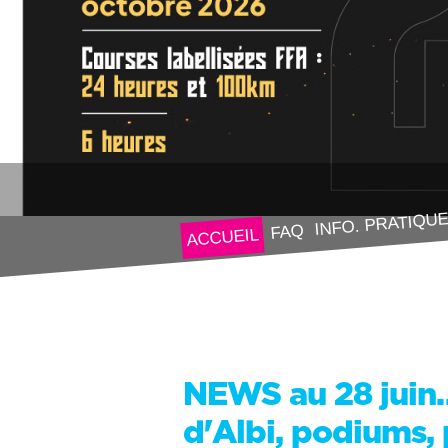
INFO. PRATIQU
FAQ
ACCUEIL
NEWS au 28 juin…
d'Albi, podiums,