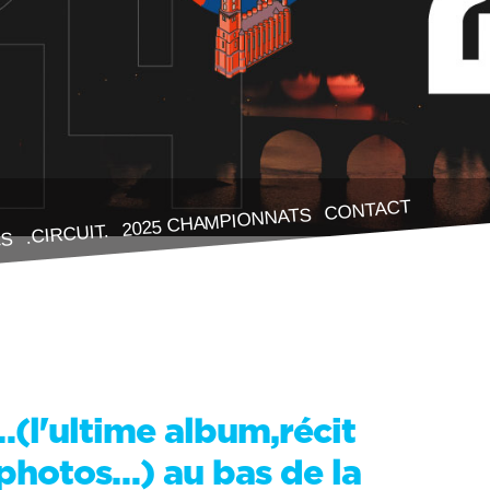
CONTACT
2025 CHAMPIONNATS
.CIRCUIT.
ES
(l'ultime album,récit
 photos…) au bas de la