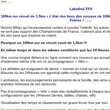
>>>…..
Labellisé FFA
100km sur circuit de 1.5km
« L’état des lieux des courses de 100
France » ……
Hormis Millau qui heureusement continu à susciter l’intérêt, les autre
ne sont pas support des Championnats de France, n’attirent plus et d
les ans sans que d’autres se créent.
Pourquoi un 100km sur un circuit court de 1,5km !!!
En même temps et dans les mêmes conditions que les 24 Heures 
Une course longue distance en ligne convient aux coureurs qui acce
d’isolement même s’ils ont un accompagnateur « Vélo ».
Les athlètes qui craignaient de devoir « tourner en rond sur un circuit
6heures ou les 24heures ont apprécié cette configuration et en ont ret
L’ambiance, les encouragements permanents de la famille, des amis e
grandes richesses de ces épreuves.
Pas d’accompagnateur « vélo » mais des ravitaillements à chaque to
configurations que les 24heures (tentes, tables, chaises, wifi)
Visualisation des temps et classements sur grand écran tour par tour.
Un circuit très rapide et totalement éclairé, identique à celui des C