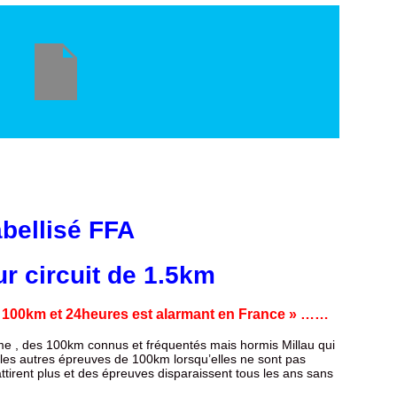
bellisé FFA
r circuit de 1.5km
de 100km et 24heures est alarmant en France » ……
e , des 100km connus et fréquentés mais hormis Millau qui
, les autres épreuves de 100km lorsqu’elles ne sont pas
irent plus et des épreuves disparaissent tous les ans sans