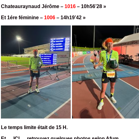
Chateauraynaud Jérôme –
1016
– 10h56’28 »
Et 1ére féminine –
1006
– 14h19’42 »
Le temps limite était de 15 H.
Et …ICI… retrouvez quelques photos selon Afum