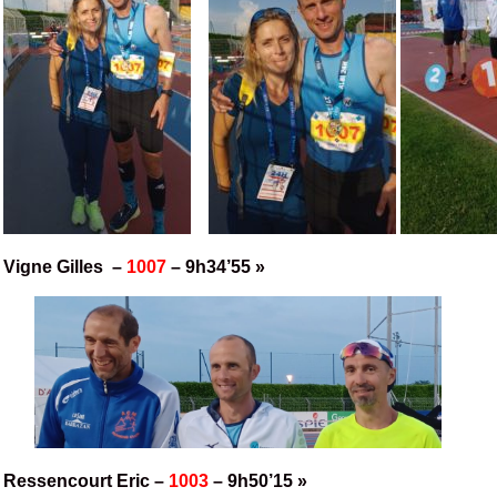
Vigne Gilles –
1007
– 9h34’55 »
Ressencourt Eric –
1003
– 9h50’15 »