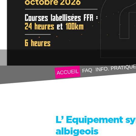
INFO. PRATIQU
FAQ
ACCUEIL
L’ Equipement s
albigeois