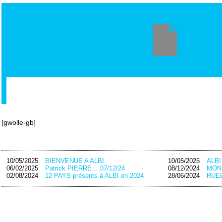
[gwolle-gb]
10/05/2025
BIENVENUE A ALBI
10/05/2025
ALB
06/02/2025
Patrick PIERRE….07/12/24
08/12/2024
MON
02/08/2024
12 PAYS présents à ALBI en 2024
28/06/2024
RUEL