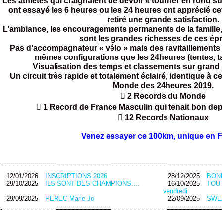
Les athlètes qui craignaient de devoir « tourner en rond sur
ont essayé les 6 heures ou les 24 heures ont apprécié cet
retiré une grande satisfaction.
L’ambiance, les encouragements permanents de la famille,
sont les grandes richesses de ces ép
Pas d’accompagnateur « vélo » mais des ravitaillements 
mêmes configurations que les 24heures (tentes, tab
Visualisation des temps et classements sur grand é
Un circuit très rapide et totalement éclairé, identique à
Monde des 24heures 2019.
 2 Records du Monde
 1 Record de France Masculin qui tenait bon dep
 12 Records Nationaux
Venez essayer ce 100km, unique en F
12/01/2026
INSCRIPTIONS 2026
28/12/2025
BON
29/10/2025
ILS SONT DES CHAMPIONS….
16/10/2025
TOUT
vendredi
29/09/2025
PEREC Marie-Jo
22/09/2025
SWEA